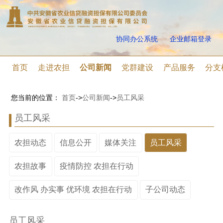
协同办公系统
企业邮箱登录
首页
走进农担
公司新闻
党群建设
产品服务
分支
您当前的位置：
首页
->
公司新闻
->
员工风采
员工风采
农担动态
信息公开
媒体关注
员工风采
农担故事
疫情防控 农担在行动
改作风 办实事 优环境 农担在行动
子公司动态
员工风采