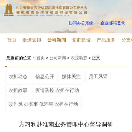
协同办公系统
企业邮箱登录
首页
走进农担
公司新闻
党群建设
产品服务
分支
您当前的位置：
首页
>
公司新闻
>
农担动态
>
正文
农担动态
信息公开
媒体关注
员工风采
农担故事
疫情防控 农担在行动
改作风 办实事 优环境 农担在行动
方习利赴淮南业务管理中心督导调研