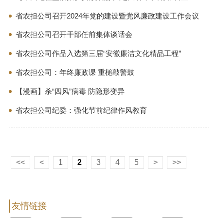
省农担公司召开2024年党的建设暨党风廉政建设工作会议
省农担公司召开干部任前集体谈话会
省农担公司作品入选第三届“安徽廉洁文化精品工程”
省农担公司：年终廉政课 重槌敲警鼓
【漫画】杀“四风”病毒 防隐形变异
省农担公司纪委：强化节前纪律作风教育
<<
<
1
2
3
4
5
>
>>
友情链接