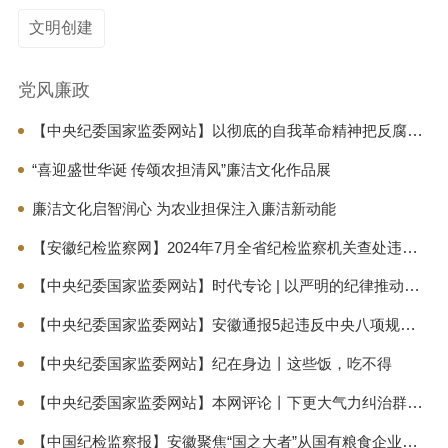
文明创建
党风廉政
【中央纪委国家监委网站】以彻底的自我革命精神把反腐败斗争进行到底
“喜迎盛世华诞 传颂农担清风”廉洁文化作品展
廉洁文化启智润心 为农业担保注入廉洁新动能
【安徽纪检监察网】2024年7月全省纪检监察机关查处违反中央八项规定精神问题1195起
【中央纪委国家监委网站】时代专论 | 以严明的纪律推动全面从严治党向纵深发展 学习《习近平关于全面加强党的纪律建设论述摘编》
【中央纪委国家监委网站】安徽通报5起违反中央八项规定精神典型问题
【中央纪委国家监委网站】纪在身边丨这些饭，吃不得
【中央纪委国家监委网站】本网评论丨下更大气力纠治群众身边不正之风和腐败问题
【中国纪检监察报】安徽聚焦“国之大者”从国有粮食企业试点切入 推动纪检监察监督与财会监督贯通协调